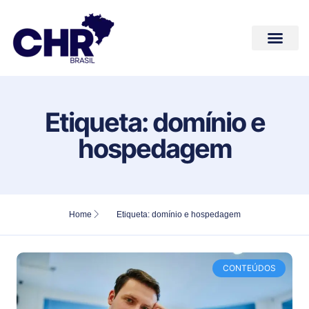
Conteúdos de Valor
Quem Somos
Fale Conosco
Etiqueta: domínio e
hospedagem
Home
Etiqueta: domínio e hospedagem
CONTEÚDOS